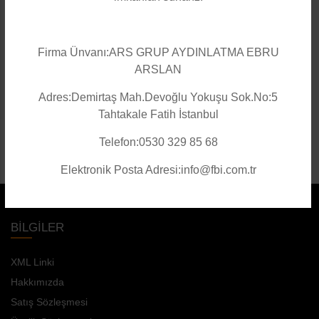
İstendiğinde 220 v İstendiğinde Güneş Paneliyle Şarj Edilebilir
Firma Ünvanı:ARS GRUP AYDINLATMA EBRU
ARSLAN
Adres:Demirtaş Mah.Devoğlu Yokuşu Sok.No:5
Tahtakale Fatih İstanbul
Telefon:0530 329 85 68
Elektronik Posta Adresi:info@fbi.com.tr
BILGILER
XML Linki
Hakkımızda
Satış Sözleşmesi