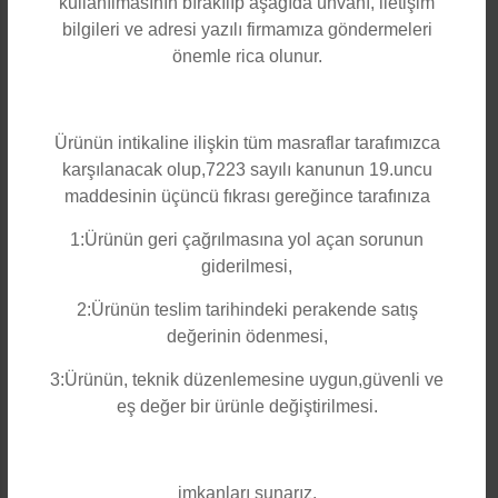
kullanılmasının bırakılıp aşağıda ünvanı, iletişim
1 ADET Çubuk Led
bilgileri ve adresi yazılı firmamıza göndermeleri
1 ADET Solar Panel
önemle rica olunur.
1 ADET USB Şarj Kablosu
2 ADET Çift Taraflı Güçlü Yapışkan
Ürünün intikaline ilişkin tüm masraflar tarafımızca
karşılanacak olup,7223 sayılı kanunun 19.uncu
BOYUT 17 CM
maddesinin üçüncü fıkrası gereğince tarafınıza
RENK Beyaz Işık
1:Ürünün geri çağrılmasına yol açan sorunun
PİL Lithium Pil
giderilmesi,
KULLANIM ALANLARI
2:Ürünün teslim tarihindeki perakende satış
değerinin ödenmesi,
Ergonomik Yapısı Sayesinde Evde Kampta Araba veTamirlerde
Mıklatısı Sayesinde Metal Zeminlere Tutturulabilir
3:Ürünün, teknik düzenlemesine uygun,güvenli ve
eş değer bir ürünle değiştirilmesi.
Çift Taraflı Bant Sayesinde Dolap Ve Düz Zeminlere Monte
Edilebilir
3 Mod Yanma Az Işık Çok Işık Sinyal Flaşör
imkanları sunarız.