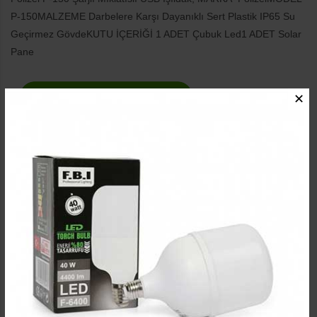
P-150MALZEME Darbelere Karşı Dayanıklı Sert Plastik IP65 Su
Geçirmez GövdeKUTU İÇERİĞİ 1 ADET Çubuk Led1 ADET Solar
Pane
✕
0021350192003
Stok Durumu:
100
Marka:
Polizei
Ürün Kodu:
Polizei P-150
Etiketler:
polizei p-150 sarjli miklatisli usb isildak
polizei p-
150
polizei
solar aydinlatma
kamp lambalari