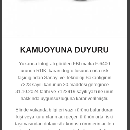
KAMUOYUNA DUYURU
Açıklama
Yukarıda fotoğrafı görülen FBI marka F-6400
ürünün RDK kararı doğrultusunda orta risk
taşıdığından Sanayi ve Teknoloji Bakanlığının
MARKA Polizei
7223 sayılı kanunun 20.maddesi gereğince
MODEL P-150
31.10.2024 tarihi ve 7122919 sayılı yazı ile ürün
hakkında uygunsuzluğuna karar verilmiştir.
MALZEME Darbelere Karşı Dayanıklı Sert Plastik IP65 Su
Geçirmez Gövde
Elinde yukarıda bilgileri yazılı ürünü bulunduran
kişi veya kurumların adı geçen ürünün orta riski
KUTU İÇERİĞİ
taşımasından dolayı söz konusu ürünlerin acilen