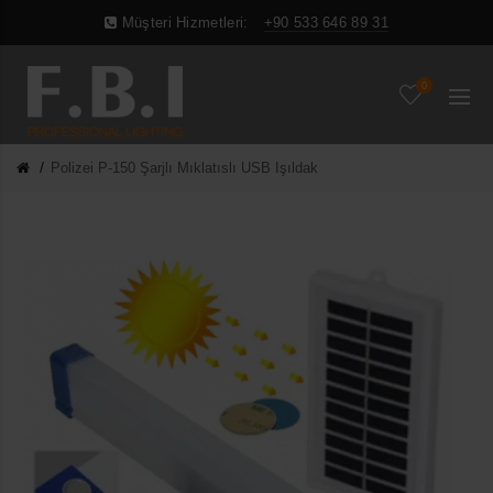
Müşteri Hizmetleri:
+90 533 646 89 31
0
Polizei P-150 Şarjlı Mıklatıslı USB Işıldak